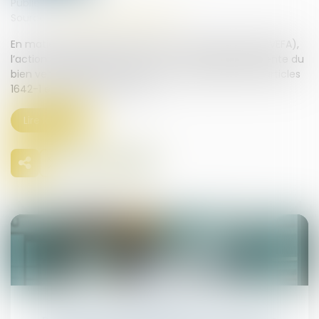
Publié le :
04/03/2025
Source :
www.lemag-juridique.com
En matière de vente en l’état futur d’achèvement (VEFA),
l’action en réparation d’une non-conformité apparente du
bien vendu relève des dispositions spécifiques des articles
1642-1 et 1648 du Code civil...
Lire la suite
07
mars