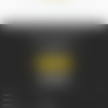
...
<<
<
15
16
17
18
19
20
21
>
>>
CABINET DECHEZLEPRÊTRE
& ASSOCIÉS
124 Bis AVENUE DE VILLIERS
75017 PARIS
Tél :
01 43 80 45 07
Nous localiser
CABINET
ÉQUIPE
EXPERTISES
ACTUS
CONTACT
HONORAIRES