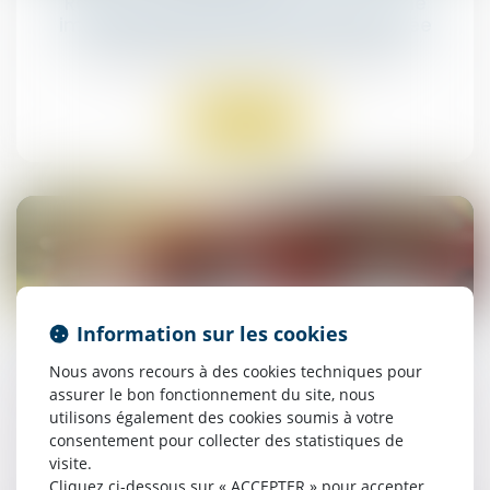
Responsabilité des constructeurs : une
immixtion fautive doit être caractérisée
Droit immobilier
/
Droit de la construction
Lire la suite
05
mars
Information sur les cookies
Indemnisation des victimes d’un accident :
Nous avons recours à des cookies techniques pour
jusqu’où peut aller l’assureur ?
assurer le bon fonctionnement du site, nous
Droit des assurances
utilisons également des cookies soumis à votre
consentement pour collecter des statistiques de
visite.
Lire la suite
Cliquez ci-dessous sur « ACCEPTER » pour accepter