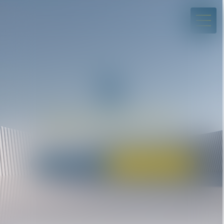
01 43 80 45 07
avocats@dclp.fr