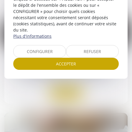
le dépôt de l'ensemble des cookies ou sur «
CONFIGURER » pour choisir quels cookies
nécessitant votre consentement seront déposés
(cookies statistiques), avant de continuer votre visite
du site.
Plus d'informations
05
mars
CONFIGURER
REFUSER
Une association peut-elle être soumise aux
ACCEPTER
règles du droit de la consommation ?
Droit des obligations et des suretés
Lire la suite