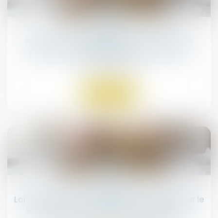
04
mars
Non-conformité apparente et action en
justice : un délai strict d’un an en VEFA
Droit immobilier
Lire la suite
26
févr.
Loi de finances 2025 : quelles mesures pour le
logement et l’accession à la propriété ?