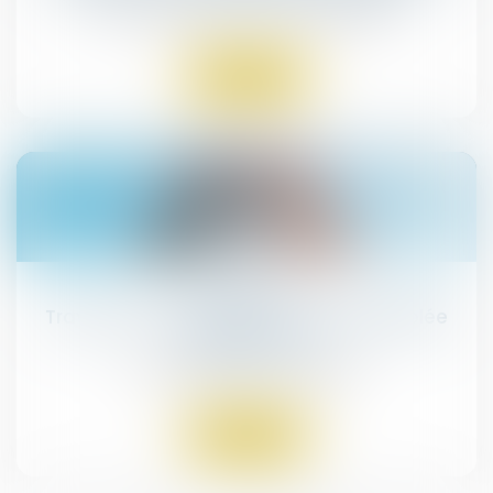
Droit immobilier
/
Droit de la propriété
Lire la suite
18
févr.
Travaux en copropriété : quelle assemblée
doit décider ?
Droit immobilier
/
Copropriété
Lire la suite