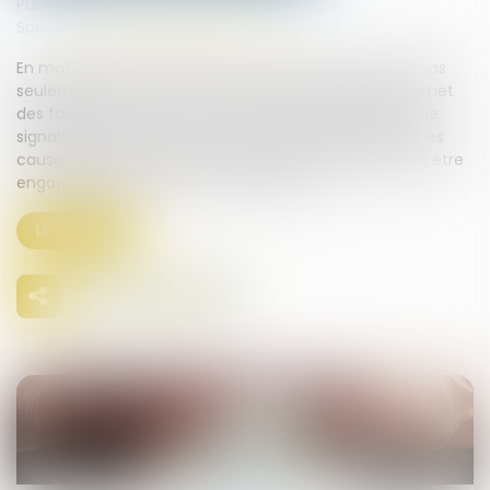
Publié le :
18/07/2025
Source :
www.lemag-juridique.com
En matière de construction, le maître d’œuvre n’est pas
seulement tenu vis-à-vis de son client. Lorsqu’il commet
des fautes dans le suivi du chantier, notamment en ne
signalant pas les retards ou en ne documentant pas les
causes des retards, sa responsabilité peut également être
engagée à l’égard d’un tiers au contrat...
Lire la suite
30