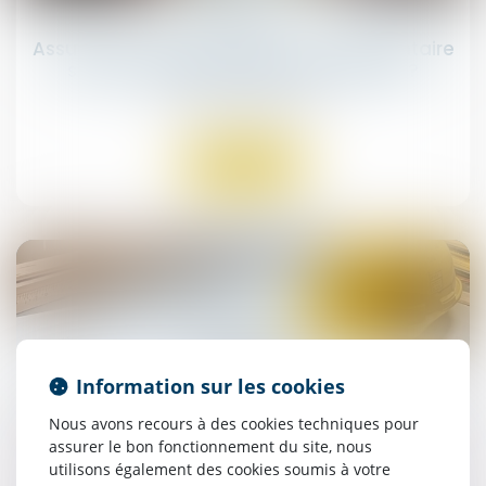
juil.
Assurance habitation, auto, complémentaire
santé : comment résilier son contrat ?
Droit des assurances
Lire la suite
25
juil.
Information sur les cookies
Construction et habitation : rénovation de
l’habitat dégradé
Nous avons recours à des cookies techniques pour
assurer le bon fonctionnement du site, nous
Droit immobilier
/
Droit de la construction
utilisons également des cookies soumis à votre