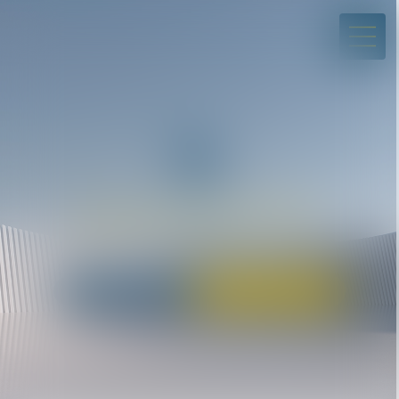
01 43 80 45 07
avocats@dclp.fr