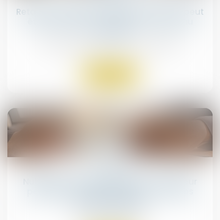
Retards de chantier : le maître d’œuvre peut
être condamné… même par un tiers au
contrat
Droit immobilier
/
Droit de la construction
Lire la suite
16
juil.
Nullité du contrat d’assurance : l’assureur
peut agir en remboursement contre les
autres assureurs
Droit des assurances