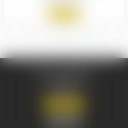
Lire la suite
...
...
<<
<
7
8
9
10
11
12
13
>
>>
CABINET DECHEZLEPRÊTRE
& ASSOCIÉS
124 Bis AVENUE DE VILLIERS
75017 PARIS
Tél :
01 43 80 45 07
Nous localiser