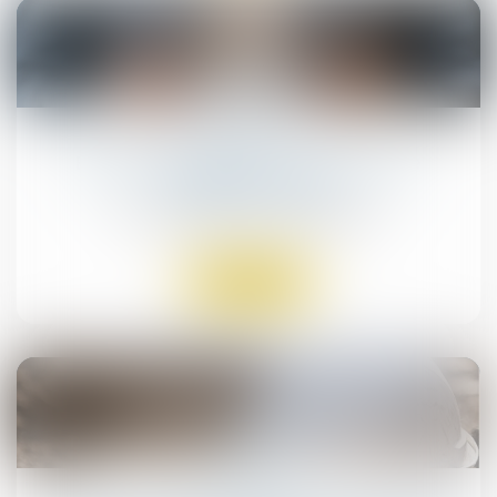
23
juil.
Bail de réhabilitation : lancement de
l’expérimentation
Droit immobilier
/
Baux d'habitation
Lire la suite
18
juil.