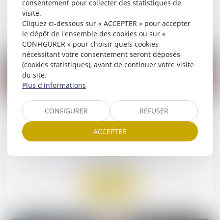
consentement pour collecter des statistiques de
visite.
Lire la suite
Cliquez ci-dessous sur « ACCEPTER » pour accepter
le dépôt de l'ensemble des cookies ou sur «
CONFIGURER » pour choisir quels cookies
nécessitant votre consentement seront déposés
(cookies statistiques), avant de continuer votre visite
du site.
Plus d'informations
23
juil.
CONFIGURER
REFUSER
Habilitation des agents du FGAO/FGTI à
accéder à certaines bases de données
ACCEPTER
fiscales
Droit des assurances
Lire la suite