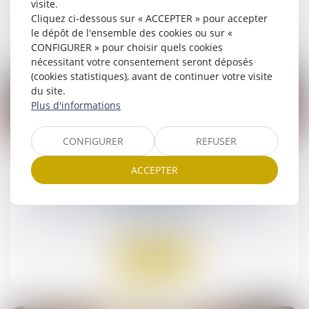
visite.
Cliquez ci-dessous sur « ACCEPTER » pour accepter
Lire la suite
le dépôt de l'ensemble des cookies ou sur «
CONFIGURER » pour choisir quels cookies
nécessitant votre consentement seront déposés
(cookies statistiques), avant de continuer votre visite
du site.
Plus d'informations
02
CONFIGURER
REFUSER
avr.
Les sanctions pécuniaires prononcées par
ACCEPTER
une autorité administrative ne sont pas
assurables
Droit des assurances
Lire la suite