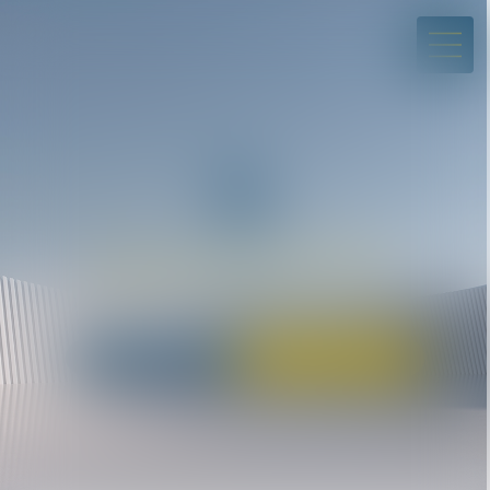
01 43 80 45 07
avocats@dclp.fr