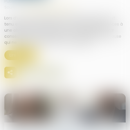
Publié le :
12/02/2025
Source :
www.lemag-juridique.com
Lors d’un contrat d’assurance de groupe, l’assureur est
tenu en vertu de l’article L141-4 du Code des assurances à
une obligation d’information envers les adhérents. Par
conséquent, il ne peut opposer à un adhérent une clause
qui ne lui a pas été dûment communiquée...
Lire la suite
23
avr.