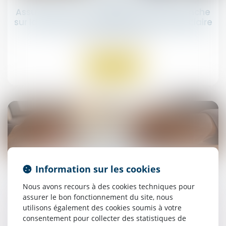
Assurance-vie : la Cour de cassation tranche
sur la validité du changement de bénéficiaire
Droit des assurances
Lire la suite
16
avr.
Information sur les cookies
Changement de bénéficiaire d’un contrat
d’assurance-vie : la Cour de cassation
Nous avons recours à des cookies techniques pour
assouplit les règles
assurer le bon fonctionnement du site, nous
utilisons également des cookies soumis à votre
Droit des assurances
consentement pour collecter des statistiques de