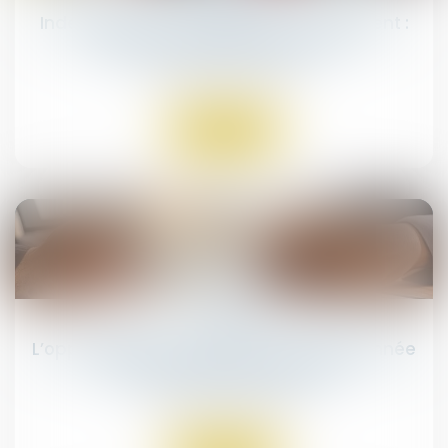
Indemnisation des victimes d’un accident :
jusqu’où peut aller l’assureur ?
Droit des assurances
Lire la suite
12
févr.
L’opposabilité d’une clause est conditionnée
à l’information de l’adhérent
Droit des assurances