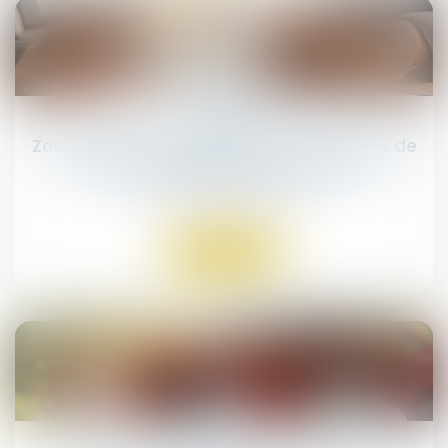
26
mars
Zoom sur les conditions de recours en cas de
sinistre et de refus de couverture
Droit des assurances
Lire la suite
05
mars