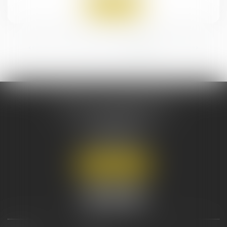
Lire la suite
<<
<
1
2
3
4
5
6
>
>>
CABINET DECHEZLEPRÊTRE
& ASSOCIÉS
124 Bis AVENUE DE VILLIERS
75017 PARIS
Tél :
01 43 80 45 07
Nous localiser