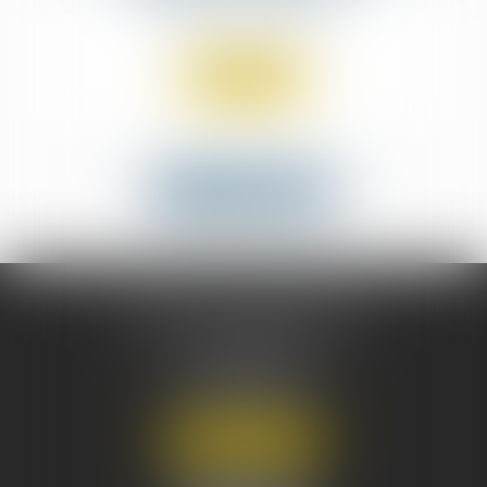
Droit des assurances
Lire la suite
Voir toutes les actus
CABINET DECHEZLEPRÊTRE
& ASSOCIÉS
124 Bis AVENUE DE VILLIERS
75017 PARIS
Tél :
01 43 80 45 07
Nous localiser