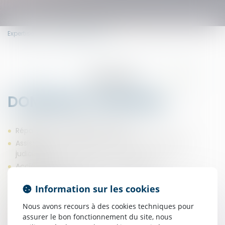
Expertises
Dommage corporel
EXPERTISES
DOMMAGE CORPOREL
Droit immobilier & gestion
Réparation du préjudice corporel
Assistance aux expertises médicales amiables et
judiciaires,
Accidents de la circulation (Loi Badinter)
Accidents du sport
Information sur les cookies
Accidents de navigation maritime et fluviale
Accidents de chantier
Nous avons recours à des cookies techniques pour
Accidents du travail
assurer le bon fonctionnement du site, nous