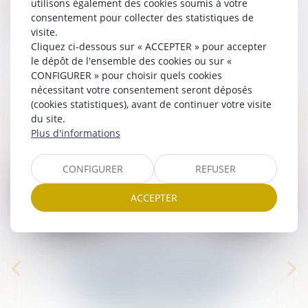
utilisons également des cookies soumis à votre
Accidents de la vie,
consentement pour collecter des statistiques de
Agressions et attentats
visite.
Cliquez ci-dessous sur « ACCEPTER » pour accepter
le dépôt de l'ensemble des cookies ou sur «
CONFIGURER » pour choisir quels cookies
nécessitant votre consentement seront déposés
(cookies statistiques), avant de continuer votre visite
L'ACTU DU DOMMAGE CORPOREL
du site.
Plus d'informations
CONFIGURER
REFUSER
ACCEPTER
29
juil.
Offre provisionnelle : le versement
tre
d'une provision ne suffit pas à
échapper à la sanction du
doublement des intérêts